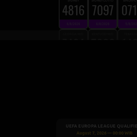
SYDNEY
SYDNEY LOTTO
SINGAP
4816
7097
07
6/8/2026
6/8/2026
5/8/20
GEORGIA MID
KENTUCKY MID
TEXAS D
7424
5989
14
6/8/2026
7/8/2026
7/8/20
UEFA EUROPA LEAGUE QUALIFI