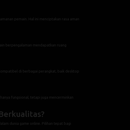
ramah pengguna, sistem navigasi yang rapi,
amanan pemain. Hal ini menciptakan rasa aman
emain berpengalaman mendapatkan ruang
ompatibel di berbagai perangkat, baik desktop
hanya fungsional, tetapi juga mencerminkan
Berkualitas?