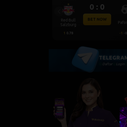
August 7, 2026 — 01:00 WIB
2 : 0
Previous
BET NOW
Viki
Thun
Reykj
0.25
0.78
-0.25
TELEGRA
Daftar
Login