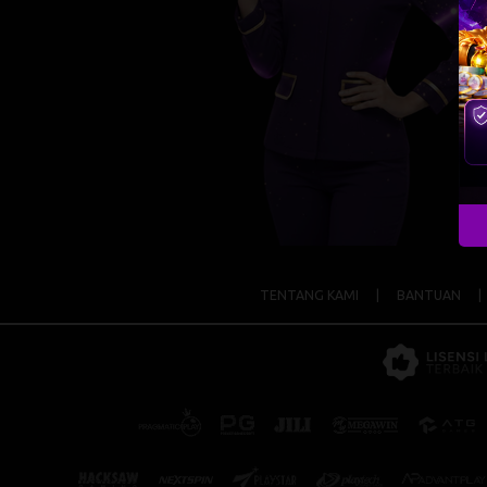
TENTANG KAMI
|
BANTUAN
|