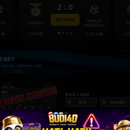
August 7, 2026 — 02:15 WIB
0 : 0
BET NOW
ngur
e-Atletico
e-Napoli
avik
Madrid
e-
-0.90
0.25
0.60
-0.25
-0.84
-0.
M BET
Deposit
Withdraw
Bet
Bank Lokal
BCA
Mandiri
BNI
CIMB
Danamon
Permat