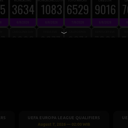
ORE
HONGKONG
HONGKONG LOTTO
TOTO MACAU
OREGON
C
15
3634
1083
6529
9016
7
26
6/8/2026
6/8/2026
7/8/2026
6/8/2026
6
AY
CAROLINA DAY
TEXAS EVE
CALIFORNIA
KENTUCKY EVE
TE
27
9860
8077
8371
7029
5
26
6/8/2026
6/8/2026
6/8/2026
6/8/2026
6
TOTO WUHAN
HK SIANG
MALAYSIA
MACAU
QATAR
5883
9220
4549
7894
664
7/8/2026
6/8/2026
6/8/2026
6/8/2026
6/8/2026
ERS
E-FOOTBALL F24 ELITE CLUB FRIENDLY
E-