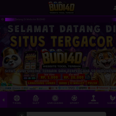
Selamat Datang Di Website BUDI4D
TOGEL
SLOT
LIVE CASINO
SPORT
ARCADE
SABU