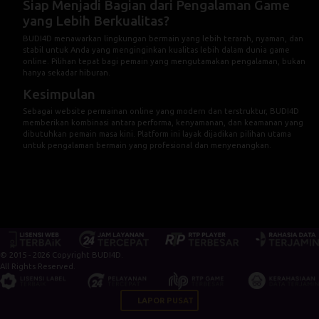
Siap Menjadi Bagian dari Pengalaman Game
yang Lebih Berkualitas?
BUDI4D menawarkan lingkungan bermain yang lebih terarah, nyaman, dan
stabil untuk Anda yang menginginkan kualitas lebih dalam dunia game
online. Pilihan tepat bagi pemain yang mengutamakan pengalaman, bukan
hanya sekadar hiburan.
Kesimpulan
Sebagai website permainan online yang modern dan terstruktur, BUDI4D
memberikan kombinasi antara performa, kenyamanan, dan keamanan yang
dibutuhkan pemain masa kini. Platform ini layak dijadikan pilihan utama
untuk pengalaman bermain yang profesional dan menyenangkan.
© 2015 - 2026 Copyright BUDI4D.
All Rights Reserved.
LAPOR PUSAT