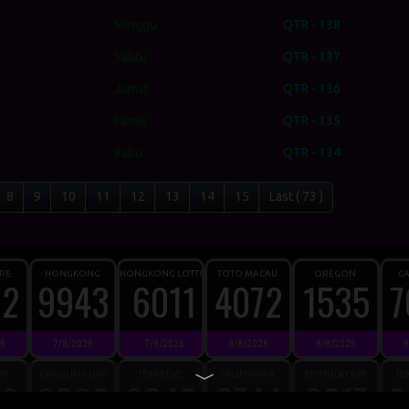
Minggu
QTR - 138
Sabtu
QTR - 137
Jumat
QTR - 136
Kamis
QTR - 135
Rabu
QTR - 134
8
9
10
11
12
13
14
15
Last ( 73 )
ORE
HONGKONG
HONGKONG LOTTO
TOTO MACAU
OREGON
C
02
9943
6011
4072
1535
7
26
7/8/2026
7/8/2026
8/8/2026
8/8/2026
8
AY
CAROLINA DAY
TEXAS EVE
CALIFORNIA
KENTUCKY EVE
TE
18
6936
0049
0744
6617
8