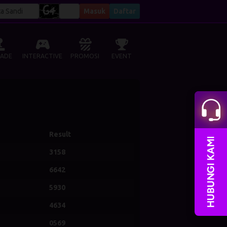
Masuk
Daftar
ADE
INTERACTIVE
PROMOSI
EVENT
Result
3158
6642
5930
4634
0569