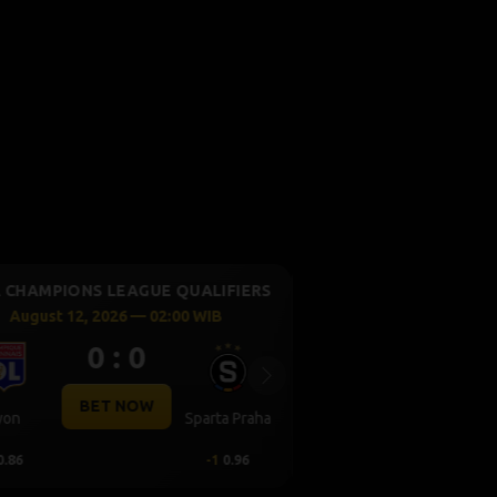
/8/2026
8/8/2026
7/8/2026
8
A CHAMPIONS LEAGUE QUALIFIERS
August 11, 2026 — 22:59 WIB
0 : 0
Next
BET NOW
Union Saint-
 Glimt
Gilloise
5
0.88
-0.75
0.94