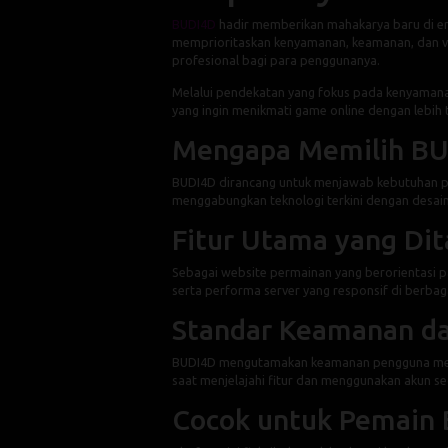
BUDI4D
hadir memberikan mahakarya baru di er
memprioritaskan kenyamanan, keamanan, dan va
profesional bagi para penggunanya.
Melalui pendekatan yang fokus pada kenyamanan 
yang ingin menikmati game online dengan lebih 
Mengapa Memilih BUD
BUDI4D dirancang untuk menjawab kebutuhan pe
menggabungkan teknologi terkini dengan desai
Fitur Utama yang Di
Sebagai website permainan yang berorientasi pa
serta performa server yang responsif di berbag
Standar Keamanan da
BUDI4D mengutamakan keamanan pengguna melalu
saat menjelajahi fitur dan menggunakan akun sec
Cocok untuk Pemain