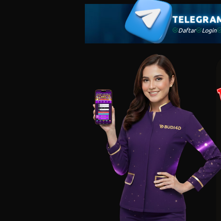
TELEGRA
Daftar
Login
BCA
Mandiri
CIMB
Danamon
PANIN
OCBC
NEO
JAGO