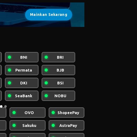
Mainkan Sekarang
armas
UOB
BluBCA
OVO
ShopeePay
Sakuku
AstraPay