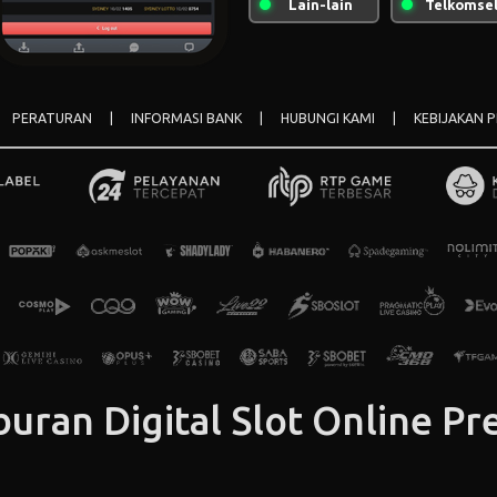
Lain-lain
Telkomse
PERATURAN
|
INFORMASI BANK
|
HUBUNGI KAMI
|
KEBIJAKAN P
buran Digital Slot Online P