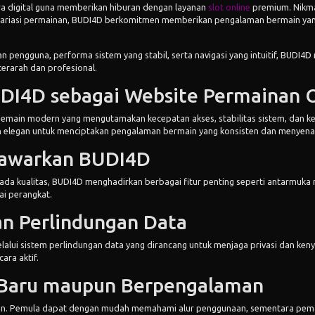
a digital guna memberikan hiburan dengan layanan
slot online
premium. Nikma
riasi permainan, BUDI4D berkomitmen memberikan pengalaman bermain yang 
pengguna, performa sistem yang stabil, serta navigasi yang intuitif, BUDI4D
terarah dan profesional.
I4D sebagai Website Permainan O
main modern yang mengutamakan kecepatan akses, stabilitas sistem, dan k
n elegan untuk menciptakan pengalaman bermain yang konsisten dan menyena
tawarkan BUDI4D
da kualitas, BUDI4D menghadirkan berbagai fitur penting seperti antarmuka 
ai perangkat.
n Perlindungan Data
i sistem perlindungan data yang dirancang untuk menjaga privasi dan keny
ara aktif.
 Baru maupun Berpengalaman
pemain. Pemula dapat dengan mudah memahami alur penggunaan, sementara p