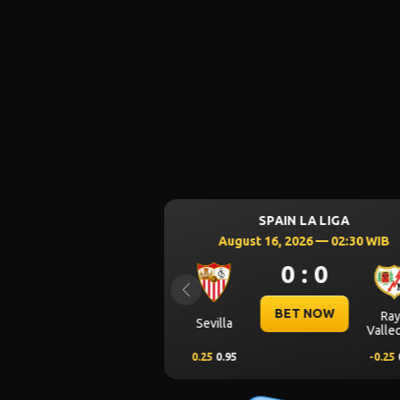
8/8/2026
8/8/2026
8/8/20
UEFA CHAMPIONS LEAGUE QUALIF
August 12, 2026 — 01:30 WIB
0 : 0
Previous
BET NOW
SK Sturm
Fener
Graz
-0.5
0.95
0.5
0