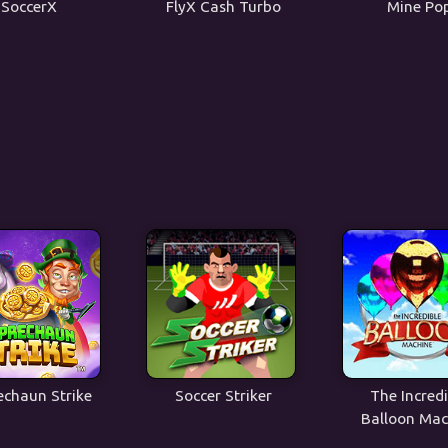
SoccerX
FlyX Cash Turbo
Mine Po
echaun Strike
Soccer Striker
The Incredi
Balloon Mac