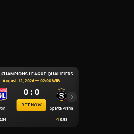
/8/2026
8/8/2026
8/8/2026
6
A CHAMPIONS LEAGUE QUALIFIERS
August 11, 2026 — 22:59 WIB
0 : 0
Next
BET NOW
Union Saint-
 Glimt
Gilloise
5
0.77
-0.75
-0.95