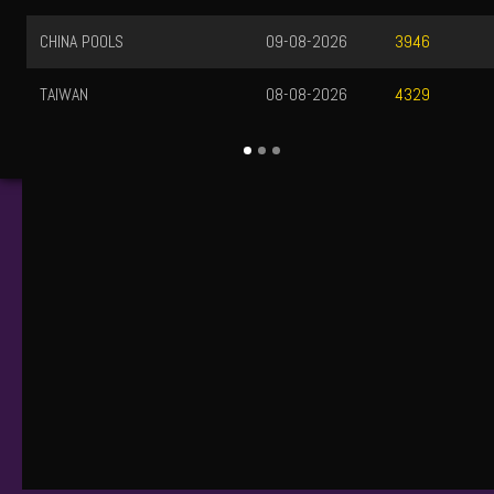
CHINA POOLS
09-08-2026
3946
TAIWAN
08-08-2026
4329