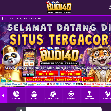
Selamat Datang Di Website BUDI4D
TOGEL
SLOT
LIVE CASINO
SPORT
ARCADE
SABU