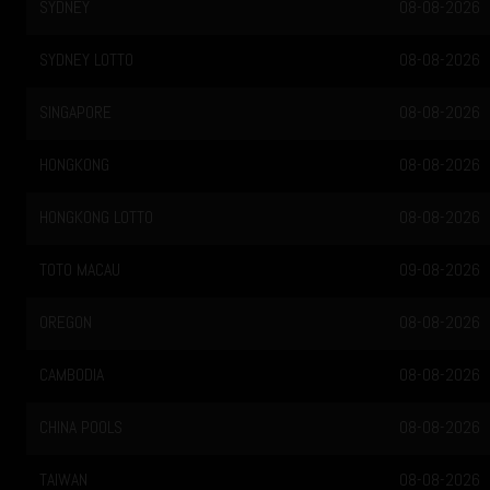
TEXAS DAY
08-08-2026
CAROLINA DAY
08-08-2026
TEXAS EVE
08-08-2026
CALIFORNIA
08-08-2026
KENTUCKY EVE
08-08-2026
TEXAS NIGHT
08-08-2026
CAROLINA EVE
08-08-2026
TEXAS MOR
08-08-2026