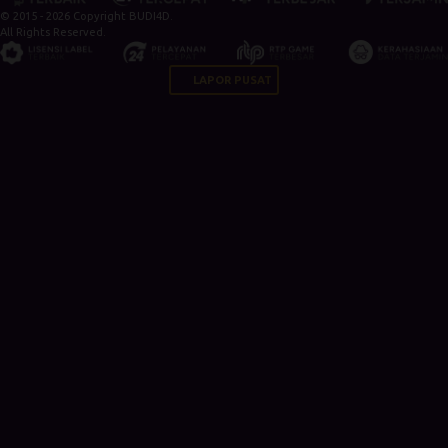
LAPOR PUSAT