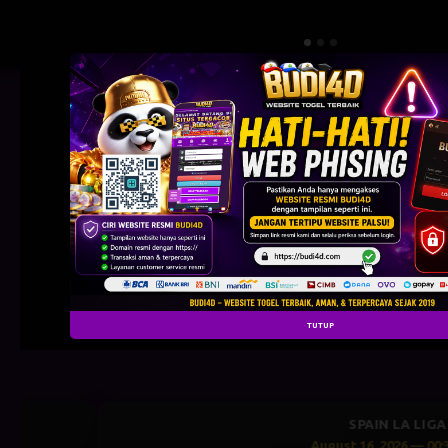
TUTUP
SPAIN LA LIGA
August 16, 2026 — 00:30 WIB
0 : 0
Previous