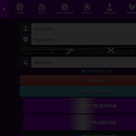
Remember Me
Masuk
Daftar Sekarang
GRUP TELEGRAM
GRUP FACEBOOK
Main di Telegram
Desktop
Wap