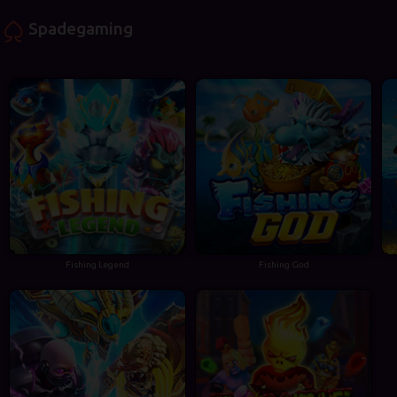
Fishing Legend
Fishing God