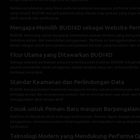
Mengapa Memilih BUDI4D sebagai Website Perm
BUDI4D dirancang untuk menjawab kebutuhan pemain modern yang menguta
stabilitas sistem, dan kemudahan penggunaan. Platform ini menggabungkan t
desain elegan untuk menciptakan pengalaman bermain yang konsisten dan 
Fitur Utama yang Ditawarkan BUDI4D
Sebagai website permainan yang berorientasi pada kualitas, BUDI4D menghadi
seperti antarmuka ramah pengguna, sistem navigasi yang rapi, serta performa 
berbagai perangkat.
Standar Keamanan dan Perlindungan Data
BUDI4D mengutamakan keamanan pengguna melalui sistem perlindungan dat
menjaga privasi dan kenyamanan pemain. Hal ini menciptakan rasa aman saat m
menggunakan akun secara aktif.
Cocok untuk Pemain Baru maupun Berpengala
Platform ini fleksibel untuk berbagai level pemain. Pemula dapat dengan mu
penggunaan, sementara pemain berpengalaman mendapatkan ruang eksplorasi
terstruktur.
Teknologi Modern yang Mendukung Performa O
BUDI4D terus menyesuaikan sistemnya dengan perkembangan teknologi terk
performa tetap stabil dan kompatibel di berbagai perangkat, baik desktop m
Komitmen terhadap Kualitas dan Pengalaman 