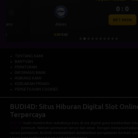
BET NOW
Alaves
0.00
0.62
TENTANG KAMI
BANTUAN
PERATURAN
INFORMASI BANK
HUBUNGI KAMI
KEBIJAKAN PRIVASI
PERSETUJUAN COOKIES
BUDI4D: Situs Hiburan Digital Slot Onli
Terpercaya
BUDI4D
hadir memberikan mahakarya baru di era digital guna memberikan hi
online
premium. Nikmati permainan lancar dan aman. Dengan memprioritaska
variasi permainan, BUDI4D berkomitmen memberikan pengalaman bermain yan
tetapi juga profesional bagi para penggunanya.
Melalui pendekatan yang fokus pada kenyamanan pengguna, performa sistem ya
yang intuitif, BUDI4D menjadi platform yang relevan bagi pemain yang ingin
lebih terarah dan profesional.