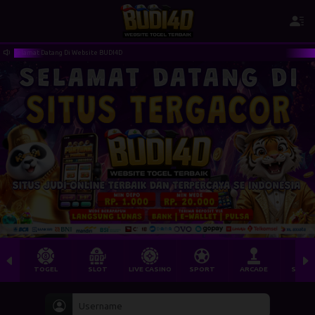
Selamat Datang Di Website BUDI4D
TOGEL
SLOT
LIVE CASINO
SPORT
ARCADE
SABU