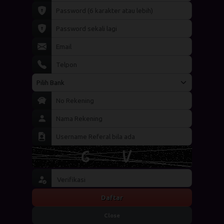
Daftar
Close