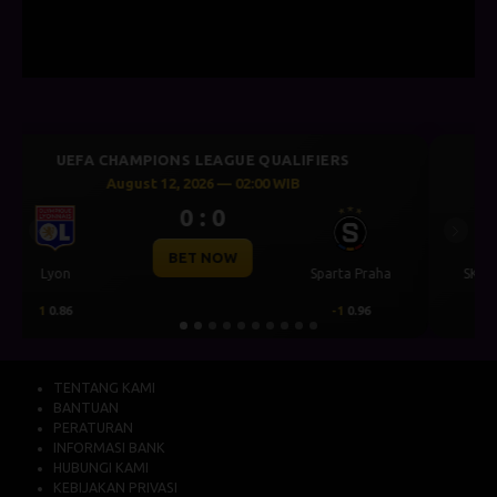
UEFA CHAMPIONS LEAGUE QUALIFIERS
August 12, 2026 — 01:30 WIB
0 : 0
Previous
Next
BET NOW
SK Sturm Graz
Fenerbahce
-0.5
0.95
0.5
0.87
TENTANG KAMI
BANTUAN
PERATURAN
INFORMASI BANK
HUBUNGI KAMI
KEBIJAKAN PRIVASI