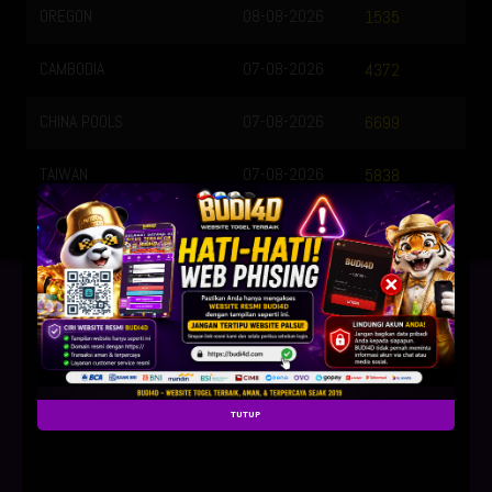
OREGON
08-08-2026
K
1535
CAMBODIA
07-08-2026
T
4372
CHINA POOLS
07-08-2026
C
6699
TAIWAN
07-08-2026
T
5838
TUTUP