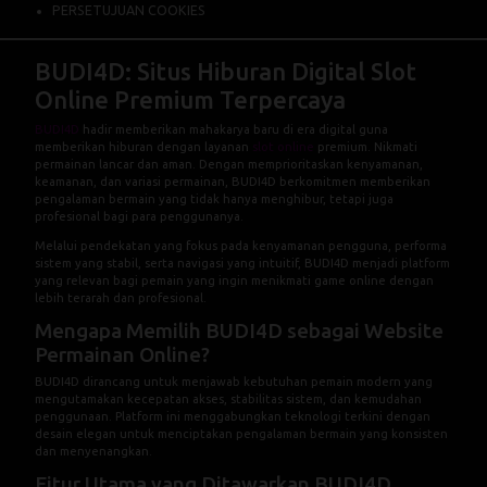
PERSETUJUAN COOKIES
BUDI4D: Situs Hiburan Digital Slot
Online Premium Terpercaya
BUDI4D
hadir memberikan mahakarya baru di era digital guna
memberikan hiburan dengan layanan
slot online
premium. Nikmati
permainan lancar dan aman. Dengan memprioritaskan kenyamanan,
keamanan, dan variasi permainan, BUDI4D berkomitmen memberikan
pengalaman bermain yang tidak hanya menghibur, tetapi juga
profesional bagi para penggunanya.
Melalui pendekatan yang fokus pada kenyamanan pengguna, performa
sistem yang stabil, serta navigasi yang intuitif, BUDI4D menjadi platform
yang relevan bagi pemain yang ingin menikmati game online dengan
lebih terarah dan profesional.
Mengapa Memilih BUDI4D sebagai Website
Permainan Online?
BUDI4D dirancang untuk menjawab kebutuhan pemain modern yang
mengutamakan kecepatan akses, stabilitas sistem, dan kemudahan
penggunaan. Platform ini menggabungkan teknologi terkini dengan
desain elegan untuk menciptakan pengalaman bermain yang konsisten
dan menyenangkan.
Fitur Utama yang Ditawarkan BUDI4D