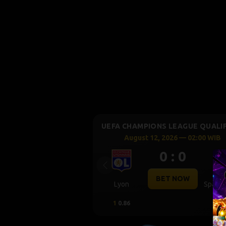
7/8/2026
8/8/2026
8/8/20
Funky Fortunez
Pe
UEFA CHAMPIONS LEAGUE QUALIF
August 11, 2026 — 22:59 WIB
0 : 0
Previous
BET NOW
Union 
Bodo Glimt
Gill
0.75
0.82
-0.75
Forbidden Alchemy
Mythi