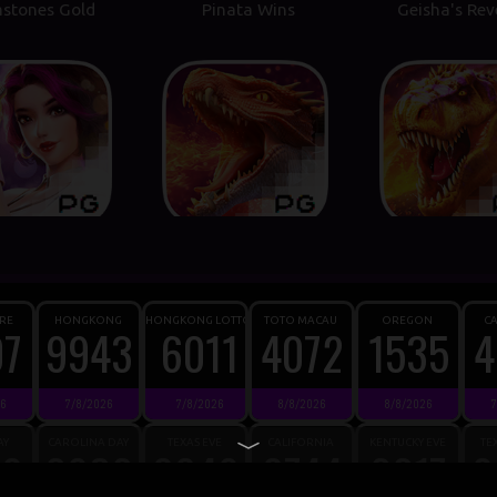
stones Gold
Pinata Wins
Geisha's Re
ktail Nights
Dragon Hatch 2
Jurassic Ki
ORE
HONGKONG
HONGKONG LOTTO
TOTO MACAU
OREGON
C
07
9943
6011
4072
1535
4
26
7/8/2026
7/8/2026
8/8/2026
8/8/2026
7
AY
CAROLINA DAY
TEXAS EVE
CALIFORNIA
KENTUCKY EVE
TE
18
6936
0049
0744
6617
8
reat Icescape
Speed Winner
Reel Roya