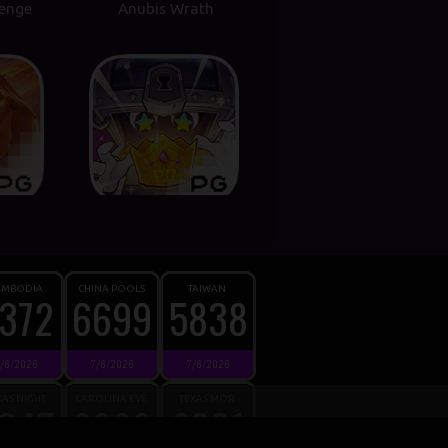
venge
Anubis Wrath
ngdom
Mr Treasures Fortune
AMBODIA
CHINA POOLS
TAIWAN
372
6699
5838
/8/2026
7/8/2026
7/8/2026
XAS NIGHT
CAROLINA EVE
TEXAS MOR
345
6880
2691
le
Mighty Mania