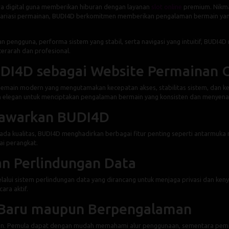
eum Mystery
Oishi Delights
Three Crazy P
a digital guna memberikan hiburan dengan layanan
slot online
premium. Nikma
riasi permainan, BUDI4D berkomitmen memberikan pengalaman bermain yang 
pengguna, performa sistem yang stabil, serta navigasi yang intuitif, BUDI4D
terarah dan profesional.
I4D sebagai Website Permainan O
main modern yang mengutamakan kecepatan akses, stabilitas sistem, dan k
n elegan untuk menciptakan pengalaman bermain yang konsisten dan menyena
ark Bounty
Zombie Outbreak
Futebol Fe
tawarkan BUDI4D
da kualitas, BUDI4D menghadirkan berbagai fitur penting seperti antarmuka 
ai perangkat.
n Perlindungan Data
i sistem perlindungan data yang dirancang untuk menjaga privasi dan keny
ara aktif.
 Baru maupun Berpengalaman
ash Mania
Fortune Dragon
Werewolf's 
pemain. Pemula dapat dengan mudah memahami alur penggunaan, sementara p