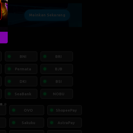
Mainkan Sekarang
UOB
BluBCA
nty:
Galaxy Miner
etel
OVO
ShopeePay
Sakuku
AstraPay
l
Axiata
Three