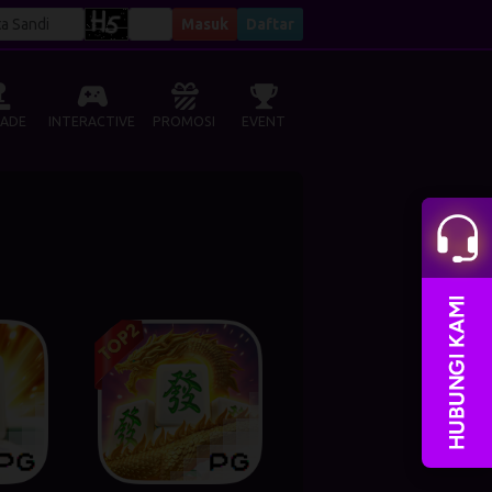
Masuk
Daftar
ADE
INTERACTIVE
PROMOSI
EVENT