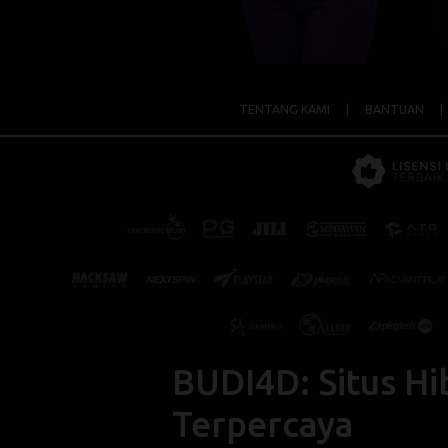
Dragons Treasure
Diner
Quest
TENTANG KAMI
|
BANTUAN
|
Doomsday Rampage
Gr
BUDI4D: Situs Hi
Terpercaya