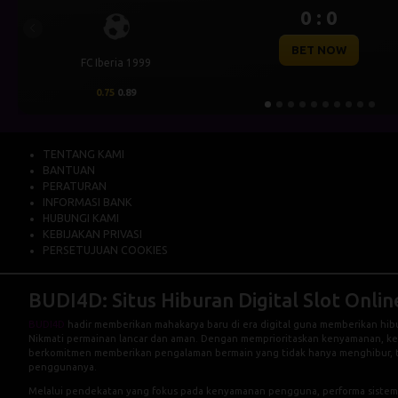
0 : 0
Previous
BET NOW
Bodo Glimt
0.75
0.77
TENTANG KAMI
BANTUAN
PERATURAN
INFORMASI BANK
HUBUNGI KAMI
KEBIJAKAN PRIVASI
PERSETUJUAN COOKIES
BUDI4D: Situs Hiburan Digital Slot Onl
BUDI4D
hadir memberikan mahakarya baru di era digital guna memberikan hi
Nikmati permainan lancar dan aman. Dengan memprioritaskan kenyamanan, ke
berkomitmen memberikan pengalaman bermain yang tidak hanya menghibur, te
penggunanya.
Melalui pendekatan yang fokus pada kenyamanan pengguna, performa sistem yan