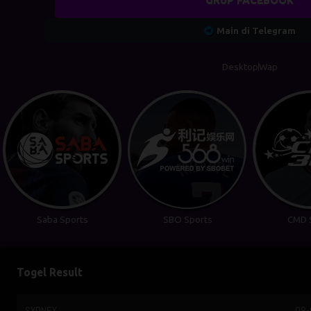
Main di Telegram
Desktop
Wap
Saba Sports
SBO Sports
CMD 
Togel Result
SYDNEY
08-08