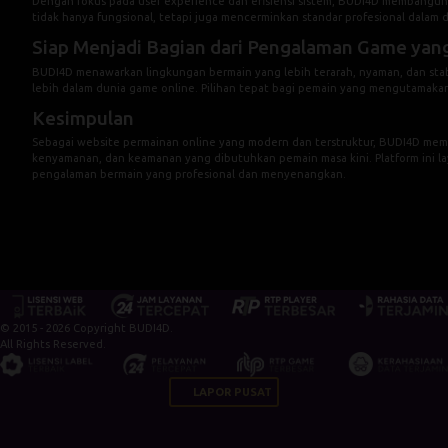
Dengan fokus pada user experience dan efisiensi sistem, BUDI4D membangun
tidak hanya fungsional, tetapi juga mencerminkan standar profesional dalam 
Siap Menjadi Bagian dari Pengalaman Game yang
BUDI4D menawarkan lingkungan bermain yang lebih terarah, nyaman, dan stab
lebih dalam dunia game online. Pilihan tepat bagi pemain yang mengutamaka
Kesimpulan
Sebagai website permainan online yang modern dan terstruktur, BUDI4D memb
kenyamanan, dan keamanan yang dibutuhkan pemain masa kini. Platform ini la
pengalaman bermain yang profesional dan menyenangkan.
© 2015 - 2026 Copyright BUDI4D.
All Rights Reserved.
LAPOR PUSAT