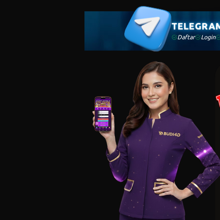
TELEGRA
Daftar
Login