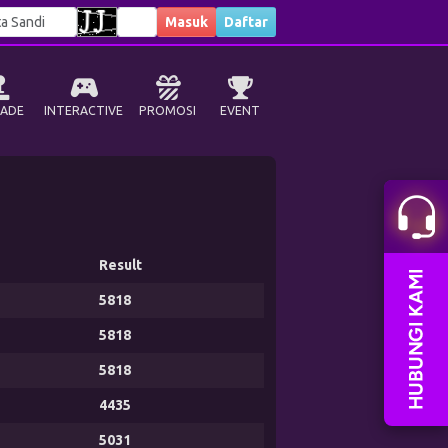
Masuk
Daftar
ADE
INTERACTIVE
PROMOSI
EVENT
Result
5818
5818
5818
4435
5031