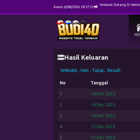
Selamat Datang Di Web
Kamis 6/08/2026 18:37:21
HO
Hasil Keluaran
Website:
, Hari:
, Tutup:
, Result:
No
Tanggal
1
14 Dec 2025
2
14 Dec 2025
3
14 Dec 2025
4
13 Dec 2025
5
12 Dec 2025