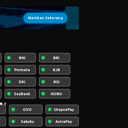
Mainkan Sekarang
BRI
Maybank
Sinarmas
UOB
BJB
Superbank
BSI
NOBU
OVO
ShopeePay
Sakuku
AstraPay