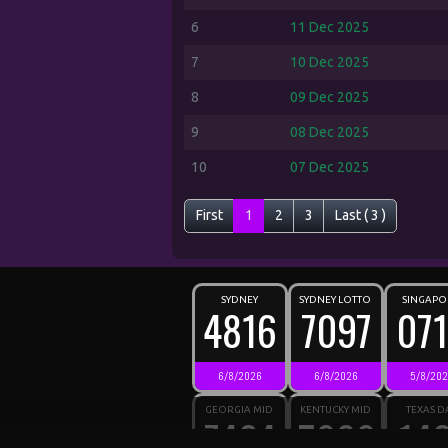
6
11 Dec 2025
7
10 Dec 2025
8
09 Dec 2025
9
08 Dec 2025
10
07 Dec 2025
First
1
2
3
Last ( 3 )
SYDNEY
SYDNEY LOTTO
SINGAP
4816
7097
07
6/8/2026
6/8/2026
5/8/20
GEORGIA MID
KENTUCKY MID
TEXAS D
7424
5989
14