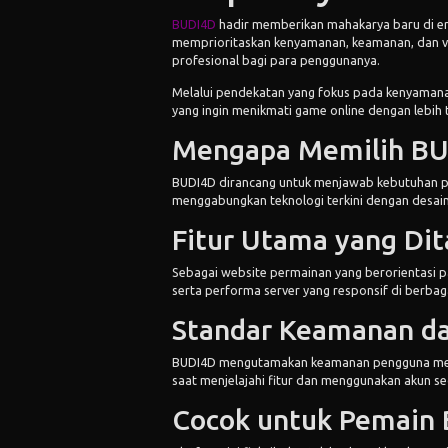
BUDI4D
hadir memberikan mahakarya baru di er
memprioritaskan kenyamanan, keamanan, dan va
profesional bagi para penggunanya.
Melalui pendekatan yang fokus pada kenyamanan 
yang ingin menikmati game online dengan lebih 
Mengapa Memilih BUD
BUDI4D dirancang untuk menjawab kebutuhan pe
menggabungkan teknologi terkini dengan desai
Fitur Utama yang Di
Sebagai website permainan yang berorientasi pa
serta performa server yang responsif di berbag
Standar Keamanan da
BUDI4D mengutamakan keamanan pengguna melalu
saat menjelajahi fitur dan menggunakan akun sec
Cocok untuk Pemain