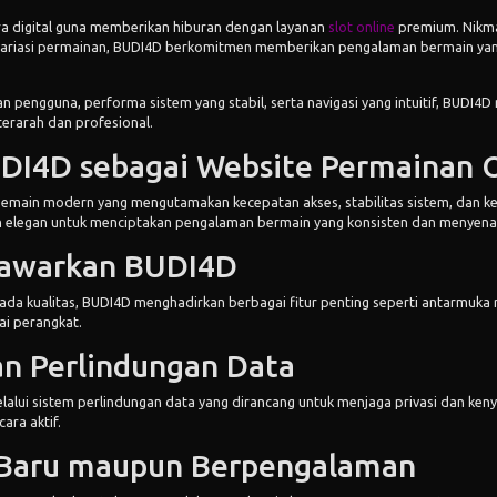
a digital guna memberikan hiburan dengan layanan
slot online
premium. Nikma
riasi permainan, BUDI4D berkomitmen memberikan pengalaman bermain yang 
pengguna, performa sistem yang stabil, serta navigasi yang intuitif, BUDI4D
terarah dan profesional.
I4D sebagai Website Permainan O
main modern yang mengutamakan kecepatan akses, stabilitas sistem, dan k
n elegan untuk menciptakan pengalaman bermain yang konsisten dan menyena
tawarkan BUDI4D
da kualitas, BUDI4D menghadirkan berbagai fitur penting seperti antarmuka 
ai perangkat.
n Perlindungan Data
i sistem perlindungan data yang dirancang untuk menjaga privasi dan keny
ara aktif.
 Baru maupun Berpengalaman