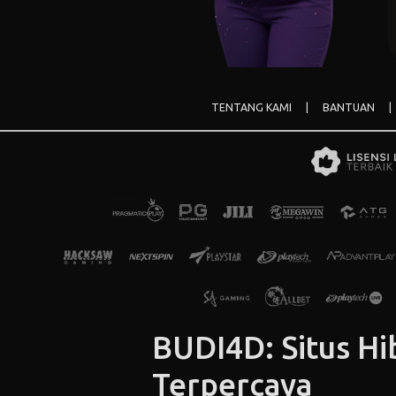
TENTANG KAMI
|
BANTUAN
|
BUDI4D: Situs Hi
Terpercaya