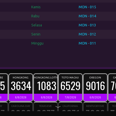
Kamis
MON - 015
Rabu
MON - 014
Selasa
MON - 013
Senin
MON - 012
Minggu
MON - 011
ORE
HONGKONG
HONGKONG LOTTO
TOTO MACAU
OREGON
C
15
3634
1083
6529
9016
7
26
6/8/2026
6/8/2026
7/8/2026
6/8/2026
6
AY
CAROLINA DAY
TEXAS EVE
CALIFORNIA
KENTUCKY EVE
TE
27
9860
8077
8371
7029
5