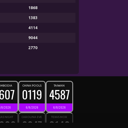
1868
1383
4114
9044
2770
AMBODIA
CHINA POOLS
TAIWAN
607
0119
4587
/8/2026
6/8/2026
6/8/2026
XAS NIGHT
CAROLINA EVE
TEXAS MOR
000
2247
6140