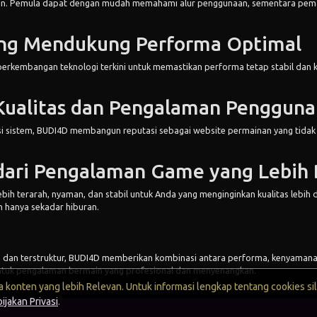
pemain. Pemula dapat dengan mudah memahami alur penggunaan, sementara p
ang Mendukung Performa Optimal
rkembangan teknologi terkini untuk memastikan performa tetap stabil dan k
ualitas dan Pengalaman Pengguna
si sistem, BUDI4D membangun reputasi sebagai website permainan yang tidak 
dari Pengalaman Game yang Lebih 
h terarah, nyaman, dan stabil untuk Anda yang menginginkan kualitas lebih d
hanya sekadar hiburan.
n dan terstruktur, BUDI4D memberikan kombinasi antara performa, kenyaman
ma untuk pengalaman bermain yang profesional dan menyenangkan.
 konten yang lebih Relevan. Untuk informasi lengkap tentang cookies sil
ijakan Privasi
.